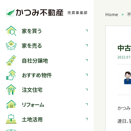
Home
>
家を
買う
家を
売る
中古
2022.07
自社分譲地
おすすめ物件
注文住宅
リフォーム
かつみ
土地活用
連日、