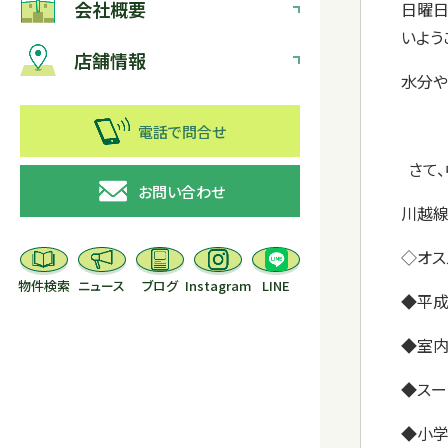
会社概要
日曜日
いよう
店舗情報
水分や
電話で問合せ
さて、
お問い合わせ
川越線
◇オス
物件検索
ニュース
ブログ
Instagram
LINE
◆平成
◆室内
◆スー
◆小学