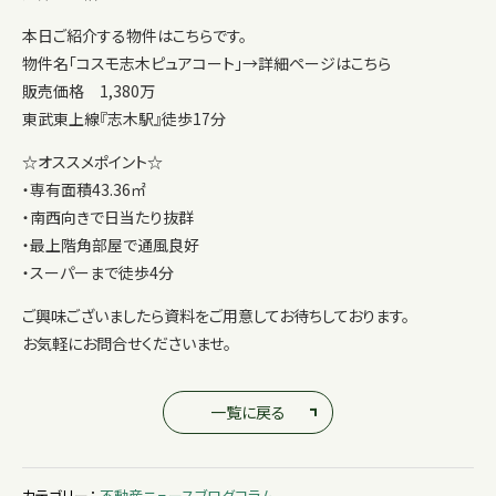
本日ご紹介する物件はこちらです。
物件名「コスモ志木ピュアコート」→
詳細ページはこちら
販売価格 1,380万
東武東上線『志木駅』徒歩17分
☆オススメポイント☆
・専有面積43.36㎡
・南西向きで日当たり抜群
・最上階角部屋で通風良好
・スーパーまで徒歩4分
ご興味ございましたら資料をご用意してお待ちしております。
お気軽にお問合せくださいませ。
一覧に戻る
カテゴリー：
不動産
ニュース
ブログ
コラム