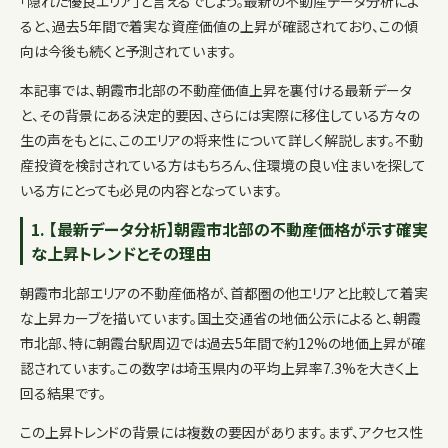
「隠れた優良エリア」と言えるでしょう。最新の不動産データ分析によ
ると、過去5年間で着実な資産価値の上昇が確認されており、この傾
向は今後も続くと予測されています。
本記事では、朝霞市北部の不動産価値上昇を裏付ける最新データ
と、その背景にある決定的要因、さらには実際に移住している方々の
生の声をもとに、このエリアの将来性について詳しく解説します。不動
産投資を検討されている方はもちろん、住環境の良い住まいを探して
いる方にとっても必見の内容となっています。
1. 【最新データ分析】朝霞市北部の不動産価格が示す確実
な上昇トレンドとその理由
朝霞市北部エリアの不動産価格が、首都圏の他エリアと比較して着実
な上昇カーブを描いています。国土交通省の地価公示によると、朝霞
市北部、特に朝霞台駅周辺では過去5年間で約12%の地価上昇が確
認されています。この数字は埼玉県内の平均上昇率7.3%を大きく上
回る結果です。
この上昇トレンドの背景には複数の要因があります。まず、アクセス性