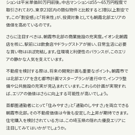
ションは平米単価80万円前後。中古マンションは55〜65万円程度で
取引されており、東京23区内の類似物件と比較すると3割以上割安で
す。この「割安感」と「将来性」が、投資対象としても朝霞北部エリアの
価値を高めているのです。
さらに注目すべきは、朝霞市北部の商業施設の充実度。イオン北朝霞
店を核に、駅前には飲食店やドラッグストアが揃い、日常生活に必要
な買い物はほぼ完結します。住環境と利便性のバランスが、このエリ
アの静かな人気を支えています。
不動産を検討する際は、将来の開発計画も重要なポイント。朝霞市で
は北部エリアを含む都市計画マスタープランが進行中で、インフラ整
備や公共施設の充実が見込まれています。これらの計画が実現すれ
ば、エリアの価値はさらに向上する可能性が高いでしょう。
首都圏通勤者にとって「住みやすさ」と「通勤のしやすさ」を両立できる
朝霞市北部。その不動産価値は今後も安定した上昇が期待できます。
住宅購入を検討されている方は、この埼玉県の隠れた優良エリアに
注目してみてはいかがでしょうか。