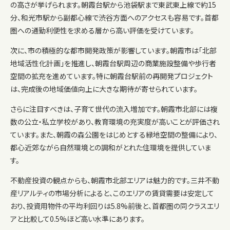
の高さが挙げられます。朝霞台駅から池袋駅まで東武東上線で約15
分、和光市駅から副都心線で渋谷方面へのアクセスも容易です。首都
圏への通勤利便性を求める層から高い評価を受けています。
次に、市の積極的な都市開発政策が影響しています。朝霞市は「北部
地域活性化計画」を推進し、朝霞台駅周辺の商業施設整備や歩行者
空間の拡充を進めています。特に朝霞台駅前の再開発プロジェクト
は、完成後の地域価値向上に大きな期待が寄せられています。
さらに注目すべきは、子育て世代の流入増加です。朝霞市北部には複
数の公立・私立学校があり、教育環境の充実度が高いことが評価され
ています。また、朝霞の森公園をはじめとする緑地空間の整備により、
都心近郊ながら自然環境との調和がとれた住環境を提供していま
す。
不動産投資の観点からも、朝霞市北部エリアは魅力的です。三井不動
産リアルティの市場分析によると、このエリアの賃貸需要は安定して
おり、投資用物件の平均利回りは5.8%前後と、首都圏の同クラスエリ
アと比較して0.5%ほど高い水準にあります。