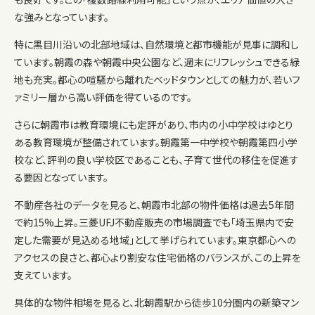
な強みとなっています。
特に黒目川沿いの北部地域は、自然環境と都市機能が見事に調和し
ています。朝霞の森や朝霞中央公園など、週末にリフレッシュできる緑
地も充実。都心の喧騒から離れたベッドタウンとしての魅力が、若いフ
ァミリー層から高い評価を得ているのです。
さらに朝霞市は教育環境にも定評があり、市内の小中学校はゆとり
ある教育環境が整備されています。朝霞第一中学校や朝霞第四小学
校など、評判の良い学校区であることも、子育て世代の移住を促進す
る要因となっています。
不動産各社のデータを見ると、朝霞市北部の物件価格は過去5年間
で約15%上昇。三菱UFJ不動産販売の市場調査でも「埼玉県内で安
定した需要が見込める地域」として挙げられています。東京都心への
アクセスの良さと、都心より割安な住宅価格のバランスが、この上昇を
支えています。
具体的な物件相場を見ると、北朝霞駅から徒歩10分圏内の新築マン