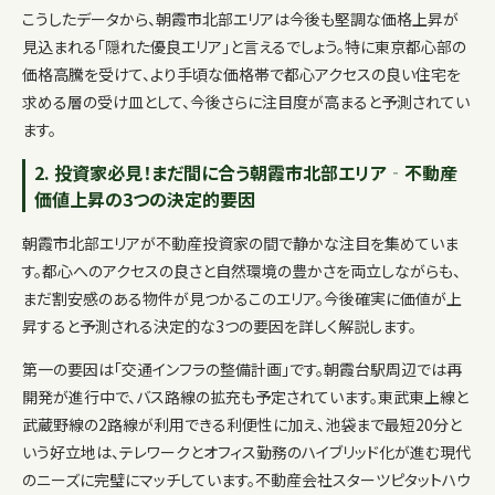
こうしたデータから、朝霞市北部エリアは今後も堅調な価格上昇が
見込まれる「隠れた優良エリア」と言えるでしょう。特に東京都心部の
価格高騰を受けて、より手頃な価格帯で都心アクセスの良い住宅を
求める層の受け皿として、今後さらに注目度が高まると予測されてい
ます。
2. 投資家必見！まだ間に合う朝霞市北部エリア‐不動産
価値上昇の3つの決定的要因
朝霞市北部エリアが不動産投資家の間で静かな注目を集めていま
す。都心へのアクセスの良さと自然環境の豊かさを両立しながらも、
まだ割安感のある物件が見つかるこのエリア。今後確実に価値が上
昇すると予測される決定的な3つの要因を詳しく解説します。
第一の要因は「交通インフラの整備計画」です。朝霞台駅周辺では再
開発が進行中で、バス路線の拡充も予定されています。東武東上線と
武蔵野線の2路線が利用できる利便性に加え、池袋まで最短20分と
いう好立地は、テレワークとオフィス勤務のハイブリッド化が進む現代
のニーズに完璧にマッチしています。不動産会社スターツピタットハウ