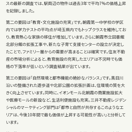
スの最新の調査では、駅周辺の物件は過去3年で平均7%の価格上昇
を記録しました。
第二の要因は「教育・文化施設の充実」です。朝霞第一中学校の学区
内では学力テストの平均点が埼玉県内でもトップクラスを維持してお
り、教育熱心な家族の移住が増加しています。さらに朝霞市立図書館
北部分館の拡張工事や、新たな子育て支援センターの設立が決定し
たことで、ファミリー層からの需要が高まることは確実です。住友不動
産の市場分析によると、教育施設の充実したエリアは不況時でも価
格の下落率が低いという調査結果が出ています。
第三の要因は「自然環境と都市機能の絶妙なバランス」です。黒目川
沿いの整備された遊歩道や北部公園の拡張計画は、住環境の質を大
きく向上させています。同時に、イオンモール北朝霞の商業施設拡大
や医療モールの新設など、生活利便施設も充実。三井不動産レジデン
シャルのマーケティング部門は「都市と自然が共存するこのようなエ
リアは、今後10年間で最も価値が上昇する可能性が高い」と分析して
います。