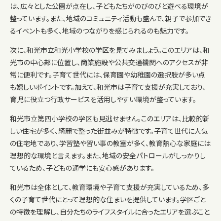
は、広々とした公園が点在し、子どもたちがのびのびと遊べる環境が
整っています。また、地域のコミュニティ活動も盛んで、親子で参加でき
るイベントも多く、地域のつながりを感じられるのも魅力です。
次に、和光市立和光小学校の学区を見てみましょう。このエリアは、和
光市の中心部に位置し、商業施設や公共交通機関へのアクセスが非
常に便利です。子育て世代には、保育園や幼稚園の選択肢が多い点
も嬉しいポイントです。加えて、和光市は子育て支援が充実しており、
育児に役立つ行政サービスを活用しやすい環境が整っています。
和光市立第四小学校の学区も見逃せません。このエリアは、比較的新
しい住宅が多く、綺麗で整った街並みが特徴です。子育て世代に人気
の住宅地であり、学習塾や習い事の教室が多く、教育熱心な家庭には
理想的な環境と言えます。また、地域の安全パトロールがしっかりし
ているため、子どもの通学にも安心感があります。
和光市は全体として、教育環境や子育て支援が充実しているため、多
くの子育て世代にとって理想的な住まいを提供しています。学区ごと
の特徴を理解し、自分たちのライフスタイルに合ったエリアを選ぶこと