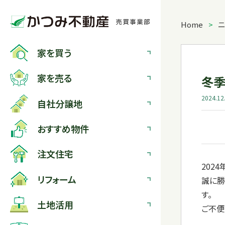
Home
>
ニ
家を
買う
家を
売る
冬
2024.12
自社分譲地
おすすめ物件
注文住宅
2024
リフォーム
誠に勝
す。
土地活用
ご不便